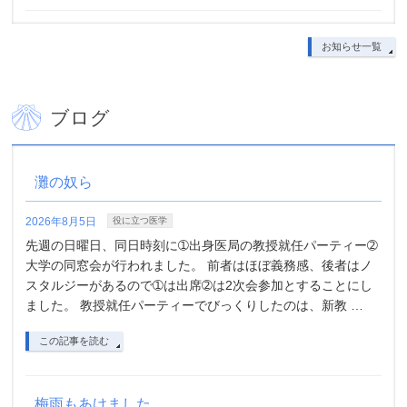
発熱外来
お知らせ一覧
2025年12月27日
2025年12月28日（日）・29日（月） 2026年1月3日（土）・
ブログ
4日（日）発熱外来を行います 診療時間：9時～16時 受付時
間：8時30分
この記事を読む
灘の奴ら
2026年8月5日
役に立つ医学
2026お正月休み、発熱外来のお知らせ
先週の日曜日、同日時刻に➀出身医局の教授就任パーティー➁
大学の同窓会が行われました。 前者はほぼ義務感、後者はノ
2025年12月17日
スタルジーがあるので➀は出席➁は2次会参加とすることにし
誠に勝手ながら2025年12月28日（日）から2026年1月4日
ました。 教授就任パーティーでびっくりしたのは、新教 …
（日）を正月休みとさせて頂きます。 尚2025年12月28日
この記事を読む
（日）29（月）2026年1月3日（土）1月4日（日）発熱外来致
します。 年末年始発熱などでお困 …
この記事を読む
梅雨もあけました