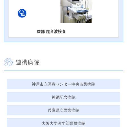
ーさん”の発想です。それは”何もしない事する一日”で …
この記事を読む
腹部 超音波検査
球団運営
2026年5月31日
役に立つ医学
今5月終了時のセリーグ首位チームはヤクルト、パリーグ首位
チームは西武。前年度ヤクルトは最下位。西武は5位でした。
連携病院
5位や6位でシーズンを終えるメリットは二つあります。一つ
目のメリットはドラフトです。下位球団に沈むとドラフト …
この記事を読む
神戸市立医療センター中央市民病院
神鋼記念病院
プライバシーの問題
兵庫県立西宮病院
2026年5月28日
役に立つ医学
巨人の阿部監督が辞任しました。家庭内の子供に対する体罰
大阪大学医学部附属病院