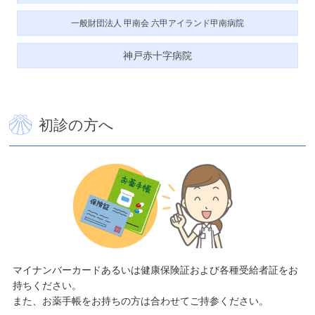
といういささか不可解な理由ですが、私が思うに阪神もチョ
コっとだけ関連があるかも知れないので一言だけ言及させて
一般財団法人 甲南会 六甲アイランド甲南病院
頂きます。それは”阿部監督のプライバシーの問題”と言うこと
…
神戸赤十字病院
この記事を読む
初診の方へ
聴診器要る？
2026年4月26日
役に立つ医学
私は通常診察で聴診器って要るかな？って思う時がありま
す。まず患者様の診察において視診で貧血黄疸を見ます。
（勤務医時代に肝臓病を見させて頂いていた名残かもです）
次に脈を診ます。そして下腿部のむくみを診ます。そして血
圧を測り …
この記事を読む
マイナンバーカードあるいは健康保険証および各種受給者証をお
持ちください。
また、お薬手帳をお持ちの方は合わせてご持参ください。