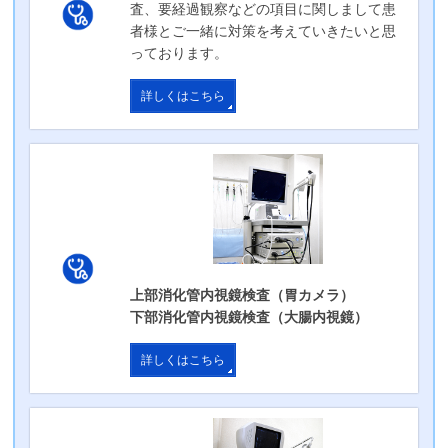
査、要経過観察などの項目に関しまして患
者様とご一緒に対策を考えていきたいと思
っております。
男子校生が浪人すると！
詳しくはこちら
2026年6月14日
役に立つ医学
私は学校生活色々な環境変化を経験してきた部類だと思いま
す。 その都度カルチャーショックをまあまあ受けてしまうの
ですが、なんとか順応してきたと思います。 小学校低学年の
転校は、かなり順応に苦労しましたが、かなり親ガチャの要
…
この記事を読む
上部消化管内視鏡検査（胃カメラ）
下部消化管内視鏡検査（大腸内視鏡）
何もしない事をする一日
詳しくはこちら
2026年6月6日
役に立つ医学
6月に入り一週間経ちました。もうすぐ一年の半分が経過しま
す。皆様を急かすつもりはありませんが一年は早いですね。
毎日忙しいです。一つ提案があります。長寿アニメ”くまのプ