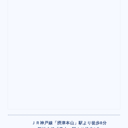
ＪＲ神戸線「摂津本山」駅より
徒歩8分