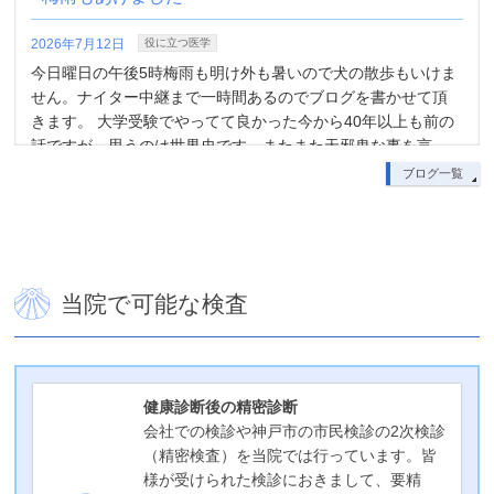
2026年7月12日
役に立つ医学
診療時間変更のお知らせ
今日曜日の午後5時梅雨も明け外も暑いので犬の散歩もいけま
せん。ナイター中継まで一時間あるのでブログを書かせて頂
2025年10月27日
きます。 大学受験でやってて良かった今から40年以上も前の
誠に勝手ながら、私用のため10月29日（水）の夕診は午後6時
話ですが、思うのは世界史です。またまた天邪鬼な事を言 …
までとさせていただきます。 患者様にはご不便をおかけしま
ブログ一覧
この記事を読む
すが、何卒ご理解のほどよろしくお願い申し上げます。
この記事を読む
肝炎ウイルスチェックのお願い
当院で可能な検査
2026年7月9日
役に立つ医学
当院では胃カメラ、大腸内視鏡検査施行に際して肝炎ウイル
スチェックをしています。 それは術後合併症と医療従事者の
針刺し事故があった際に、情報があれば肝炎ウイルスに対す
健康診断後の精密診断
る治療が速やかに可能になるからです。 肝炎ウイルスは、B
会社での検診や神戸市の市民検診の2次検診
…
（精密検査）を当院では行っています。皆
様が受けられた検診におきまして、要精
この記事を読む